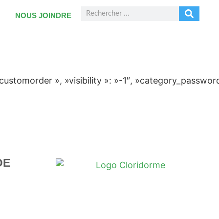
NOUS JOINDRE
»customorder », »visibility »: »-1″, »category_passwor
DE