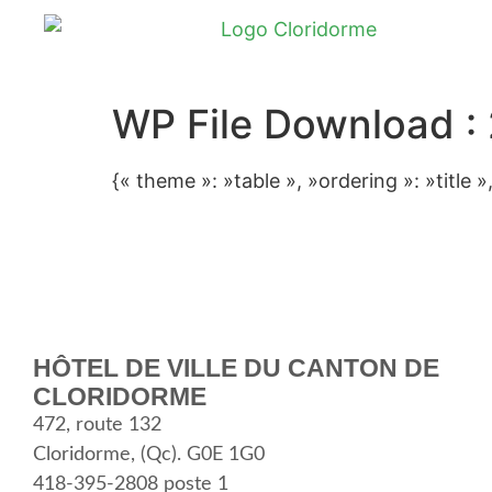
WP File Download :
{« theme »: »table », »ordering »: »title
HÔTEL DE VILLE DU CANTON DE
CLORIDORME
472, route 132
Cloridorme, (Qc). G0E 1G0
418-395-2808 poste 1