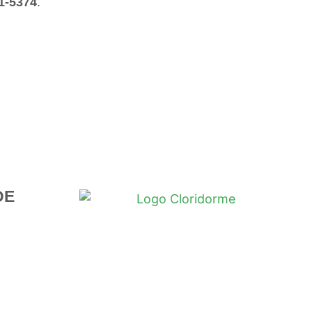
1-5374
.
DE